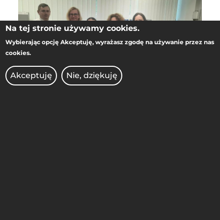
Na tej stronie używamy cookies.
Wybierając opcję
Akceptuję
, wyrażasz zgodę na używanie przez nas
cookies.
Akceptuję
Nie, dziękuję
WIZYTA STUDYJNA IIŚIB W RTU I
RIGA UDENS
Pracownicy IIŚiB PP odwiedzili RTU i Riga
Udens, zdobywając wiedzę o stabilności
biologicznej wody. Efekty wizyty wesprą
rozwój badań realizowanych w projekcie…