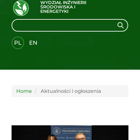
WYDZIAŁ INŻYNIERII
ŚRODOWISKA I
ENERGETYKI
Search
Search
PL
EN
GLI
SH
Home
Aktualności i ogłoszenia