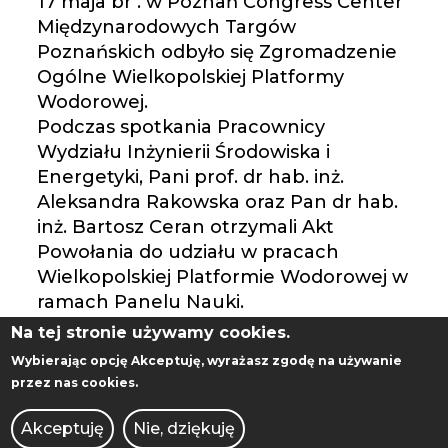
17 maja br . w Poznań Congress Center
Międzynarodowych Targów
Poznańskich odbyło się Zgromadzenie
Ogólne Wielkopolskiej Platformy
Wodorowej.
Podczas spotkania Pracownicy
Wydziału Inżynierii Środowiska i
Energetyki, Pani prof. dr hab. inż.
Aleksandra Rakowska oraz Pan dr hab.
inż. Bartosz Ceran otrzymali Akt
Powołania do udziału w pracach
Wielkopolskiej Platformie Wodorowej w
ramach Panelu Nauki.
Serdecznie gratulujemy !!!
Na tej stronie używamy cookies.
Wybierając opcję
Akceptuję
, wyrażasz zgodę na używanie
przez nas cookies.
Akceptuję
Nie, dziękuję