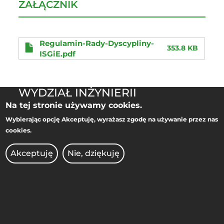
ZAŁĄCZNIK
Regulamin-Rady-Dyscypliny-
353.8 KB
ISGiE.pdf
WYDZIAŁ INŻYNIERII
ST
ŚRODOWISKA I ENERGETYKI
MO
Na tej stronie używamy cookies.
Wybierając opcję
Akceptuję
, wyrażasz zgodę na używanie przez nas
cookies.
ul. Piotrowo 5,
61-138 Poznań
Akceptuję
Nie, dziękuję
ADMINISTRACJA
BIBLIOTEKA
BIURO DS. OSÓB NIEPEŁNOSPRAWNYCH