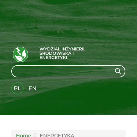
WYDZIAŁ INŻYNIERII
ŚRODOWISKA I
ENERGETYKI
Search
Search
PL
EN
GLI
SH
Home
ENERGETYKA